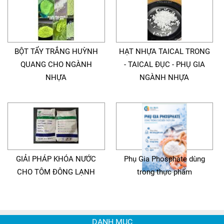
BỘT TẨY TRẮNG HUỲNH
HẠT NHỰA TAICAL TRONG
QUANG CHO NGÀNH
- TAICAL ĐỤC - PHỤ GIA
NHỰA
NGÀNH NHỰA
GIẢI PHÁP KHÓA NƯỚC
Phụ Gia Phosphate dùng
CHO TÔM ĐÔNG LẠNH
trong thực phẩm
DANH MỤC