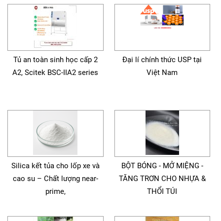
Tủ an toàn sinh học cấp 2
Đại lí chính thức USP tại
A2, Scitek BSC-IIA2 series
Việt Nam
Silica kết tủa cho lốp xe và
BỘT BÓNG - MỞ MIỆNG -
cao su – Chất lượng near-
TĂNG TRƠN CHO NHỰA &
prime,
THỔI TÚI