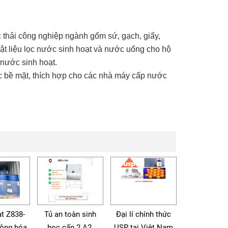
 thải công nghiệp ngành gốm sứ, gạch, giấy,
ật liệu lọc nước sinh hoạt và nước uống cho hộ
 nước sinh hoạt.
c bề mặt, thích hợp cho các nhà máy cấp nước
t Z838-
Tủ an toàn sinh
Đại lí chính thức
động hóa
học cấp 2 A2,
USP tại Việt Nam