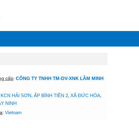
N
ng cấp
:
CÔNG TY TNHH TM-DV-XNK LÂM MINH
:
KCN HẢI SƠN, ẤP BÌNH TIỀN 2, XÃ ĐỨC HÒA,
ÂY NINH
a
:
Vietnam