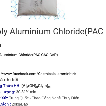
ly Aluminium Chloride(PAC
á:
 Aluminium Chloride(PAC CAO CẤP)
s://www.facebook.com/Chemicals.lamminhtri/
ả chi tiết
g Thức HH:
[Al
(OH)
Cl
-n]
2
n
6
m
 Lượng:
30-31% min
t Xứ:
Trung Quốc - Theo Công Nghệ Thụy Điển
Cách :
20kg/Bao