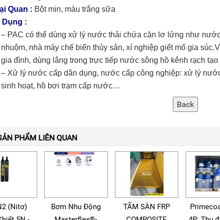
ại Quan :
Bột mịn, màu trắng sữa
 Dụng :
– PAC có thể dùng xử lý nước thải chứa cặn lơ lửng như nước
nhuộm, nhà máy chế biến thủy sản, xí nghiệp giết mổ gia súc.V
gia đình, dùng lắng trong trực tiếp nước sông hồ kênh rạch tạo
– Xử lý nước cấp dân dụng, nước cấp công nghiệp: xử lý nướ
sinh hoạt, hồ bơi trạm cấp nước…
SẢN PHẨM LIÊN QUAN
N2 (Nitơ)
Bơm Nhu Động
TẤM SÀN FRP
Primecoa
Khiết 5N -
Masterflex®-
COMPOSITE
4P: Thụ 