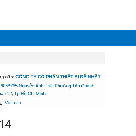
N
ng cấp
:
CÔNG TY CỔ PHẦN THIẾT BỊ ĐỆ NHẤT
:
885/9/65 Nguyễn Ảnh Thủ, Phường Tân Chánh
uận 12, Tp.Hồ Chí Minh
a
:
Vietnam
514