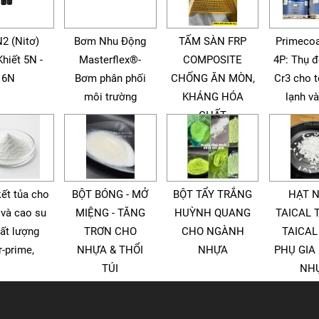
N2 (Nitơ)
Bơm Nhu Động
TẤM SÀN FRP
Primecoa
Khiết 5N -
Masterflex®-
COMPOSITE
4P: Thụ 
6N
Bơm phân phối
CHỐNG ĂN MÒN,
Cr3 cho 
môi trường
KHÁNG HÓA
lạnh v
CHẤT
kết tủa cho
BỘT BÓNG - MỞ
BỘT TẨY TRẮNG
HẠT 
 và cao su
MIỆNG - TĂNG
HUỲNH QUANG
TAICAL 
ất lượng
TRƠN CHO
CHO NGÀNH
TAICAL
r-prime,
NHỰA & THỔI
NHỰA
PHỤ GIA
TÚI
NH