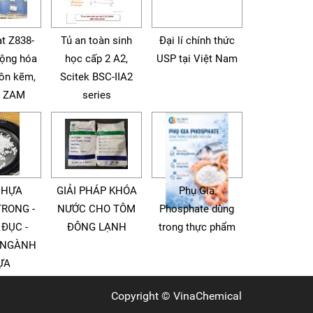
t Z838-
Tủ an toàn sinh
Đại lí chính thức
động hóa
học cấp 2 A2,
USP tại Việt Nam
tôn kẽm,
Scitek BSC-IIA2
à ZAM
series
NHỰA
GIẢI PHÁP KHÓA
Phụ Gia
TRONG -
NƯỚC CHO TÔM
Phosphate dùng
 ĐỤC -
ĐÔNG LẠNH
trong thực phẩm
 NGÀNH
ỰA
Copyright ©
VinaChemical