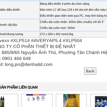
Bảng điều khiển 4 phím đa chức năng
diện điều khiển
Màn hình LC đồ họa 128 x 64 dot với đèn nền mà
Điều khiển giao diện web qua PC, máy tính bảng ho
Chiều dài cuộn nhãn: 300m (tiêu chuẩn) với lõi 3”
thước vật liệu
Chiều dài cuộn mực: 500m
thước/trọng lượng
272 x 260 x 462 mm/12kg
vexx #XLP514 #AVERYAP5.4 #XLP504
G TY CỔ PHẦN THIẾT BỊ ĐỆ NHẤT
 885/9/65 Nguyễn Ảnh Thủ, Phường Tân Chánh Hiệ
: 0901 466 648
l: long.pn@denhatid.com
SẢN PHẨM LIÊN QUAN