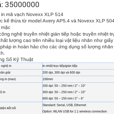
á: 35000000
 in mã vạch Novexx XLP 514
c kế thừa từ model Avery AP5.4 và Novexx XLP 50
 mặc
công nghệ truyền nhiệt gián tiếp hoặc truyền nhiệt t
chất lượng cao trên nhiều loại vật liệu nhãn như giấy
 pháp in hoàn hảo cho các ứng dụng số lượng nhãn t
ch.
ng Số Kỹ Thuật
 nghệ in
In nhiệt trực tiếp/gián tiếp
hân giải
200 dpi, 300 dpi và 600 dpi
ng in (max)
106mm
200 dpi: 50 – 250 mm / 2” – 10“
ộ in
300 dpi: 50 – 250 mm / 2” – 10”
600 dpi: 50 – 150 mm / 2” – 6”
Standard: Serial, USB, Ethernet
diện kết nối
Option: WLAN USB for 1:1 wireless connection