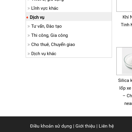
Lĩnh vực khác
Khí 
Dịch vụ
Tinh 
Tư vấn, Đào tạo
Thi công, Gia công
Cho thuê, Chuyển giao
Dịch vụ khác
Silica 
lốp xe
– Ch
nea
Điều khoản sử dụng
|
Giới thiệu
|
Liên hệ