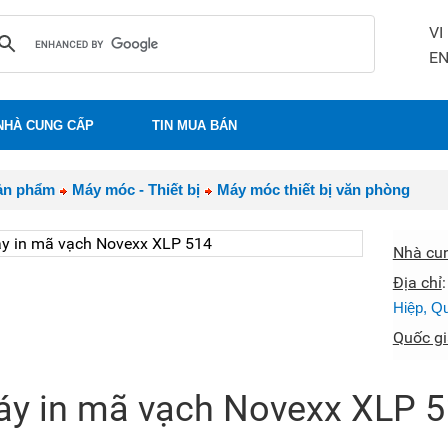
VI
E
NHÀ CUNG CẤP
TIN MUA BÁN
ản phẩm
Máy móc - Thiết bị
Máy móc thiết bị văn phòng
Nhà cu
Địa chỉ
Hiệp, Q
Quốc gi
y in mã vạch Novexx XLP 