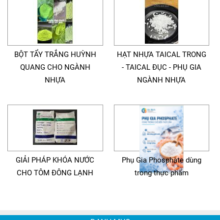
BỘT TẨY TRẮNG HUỲNH
HẠT NHỰA TAICAL TRONG
QUANG CHO NGÀNH
- TAICAL ĐỤC - PHỤ GIA
NHỰA
NGÀNH NHỰA
GIẢI PHÁP KHÓA NƯỚC
Phụ Gia Phosphate dùng
CHO TÔM ĐÔNG LẠNH
trong thực phẩm