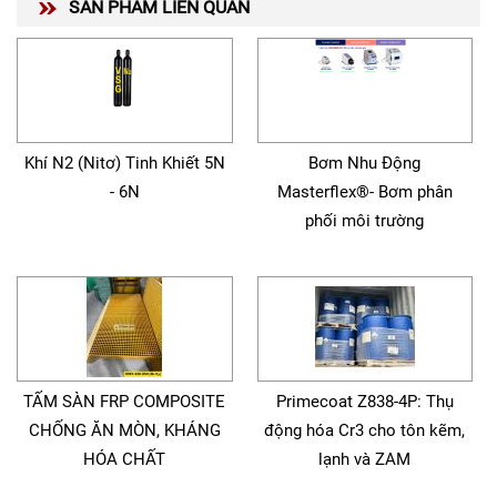
SẢN PHẨM LIÊN QUAN
Khí N2 (Nitơ) Tinh Khiết 5N
Bơm Nhu Động
- 6N
Masterflex®- Bơm phân
phối môi trường
TẤM SÀN FRP COMPOSITE
Primecoat Z838-4P: Thụ
CHỐNG ĂN MÒN, KHÁNG
động hóa Cr3 cho tôn kẽm,
HÓA CHẤT
lạnh và ZAM