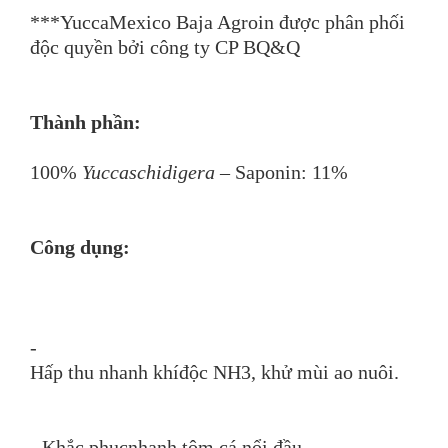
***YuccaMexico Baja Agroin được phân phối
độc quyền bởi công ty CP BQ&Q
Thành phần:
100%
Yuccaschidigera
– Saponin: 11%
Công dụng:
-
Hấp thu nhanh khíđộc NH3, khử mùi ao nuôi.
- Khắc phụcnhanh tôm cá nổi đầu.