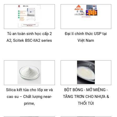
Tủ an toàn sinh học cấp 2
Đại lí chính thức USP tại
A2, Scitek BSC-IIA2 series
Việt Nam
Silica kết tủa cho lốp xe và
BỘT BÓNG - MỞ MIỆNG -
cao su – Chất lượng near-
TĂNG TRƠN CHO NHỰA &
prime,
THỔI TÚI