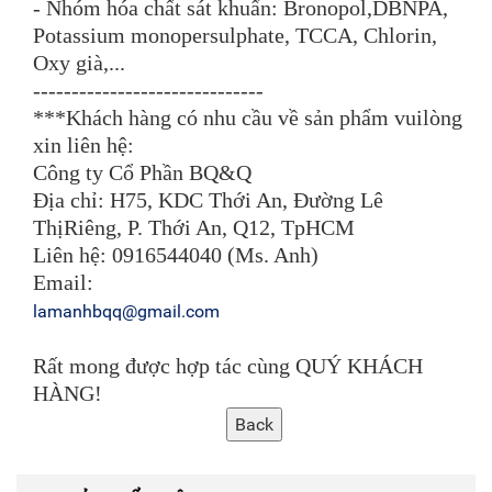
- Nhóm hóa chất sát khuẩn: Bronopol,DBNPA,
Potassium monopersulphate, TCCA, Chlorin,
Oxy già,...
------------------------------
***Khách hàng có nhu cầu về sản phẩm vuilòng
xin liên hệ:
Công ty Cổ Phần BQ&Q
Địa chỉ: H75, KDC Thới An, Đường Lê
ThịRiêng, P. Thới An, Q12, TpHCM
Liên hệ: 0916544040 (Ms. Anh)
Email:
lamanhbqq@gmail.com
Rất mong được hợp tác cùng QUÝ KHÁCH
HÀNG!