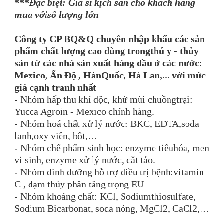
***Đặc biệt: Giá sỉ kịch sàn cho khách hàng
mua vớisố lượng lớn
Công ty CP BQ&Q chuyên nhập khẩu các sản
phẩm chất lượng cao dùng trongthú y - thủy
sản từ các nhà sản xuất hàng đầu ở các nước:
Mexico, Ấn Độ , HànQuốc, Hà Lan,...
với mức
giá cạnh tranh
nhất
- Nhóm hấp thu khí độc, khử mùi chuồngtrại:
Yucca Agroin - Mexico chính hãng.
- Nhóm hoá chất xử lý nước: BKC, EDTA,soda
lạnh,oxy viên, bột,…
- Nhóm chế phẩm sinh học: enzyme tiêuhóa, men
vi sinh, enzyme xử lý nước, cắt tảo.
- Nhóm dinh dưỡng hỗ trợ điều trị bệnh:vitamin
C , đạm thủy phân tăng trọng EU
- Nhóm khoáng chất: KCl, Sodiumthiosulfate,
Sodium Bicarbonat, soda nóng, MgCl2, CaCl2,…