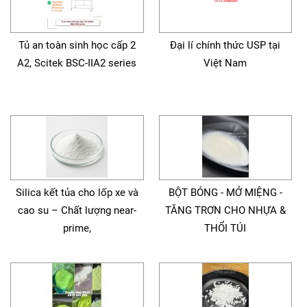
Tủ an toàn sinh học cấp 2
Đại lí chính thức USP tại
A2, Scitek BSC-IIA2 series
Việt Nam
Silica kết tủa cho lốp xe và
BỘT BÓNG - MỞ MIỆNG -
cao su – Chất lượng near-
TĂNG TRƠN CHO NHỰA &
prime,
THỔI TÚI