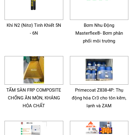
Khí N2 (Nitơ) Tinh Khiết 5N
Bơm Nhu Động
- 6N
Masterflex®- Bơm phân
phối môi trường
TẤM SÀN FRP COMPOSITE
Primecoat Z838-4P: Thụ
CHỐNG ĂN MÒN, KHÁNG
động hóa Cr3 cho tôn kẽm,
HÓA CHẤT
lạnh và ZAM