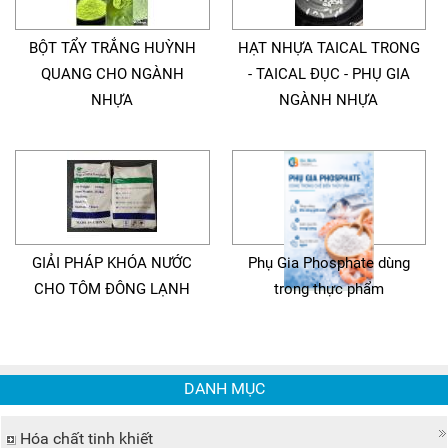
BỘT TẨY TRẮNG HUỲNH
HẠT NHỰA TAICAL TRONG
QUANG CHO NGÀNH
- TAICAL ĐỤC - PHỤ GIA
NHỰA
NGÀNH NHỰA
GIẢI PHÁP KHÓA NƯỚC
Phụ Gia Phosphate dùng
CHO TÔM ĐÔNG LẠNH
trong thực phẩm
DANH MỤC
Hóa chất tinh khiết