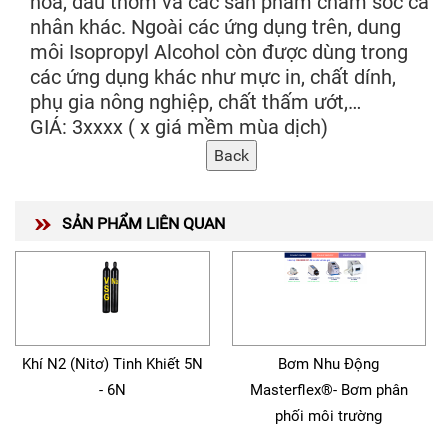
hoa, dầu thơm và các sản phẩm chăm sóc cá
nhân khác. Ngoài các ứng dụng trên, dung
môi Isopropyl Alcohol còn được dùng trong
các ứng dụng khác như mực in, chất dính,
phụ gia nông nghiệp, chất thấm ướt,…
GIÁ: 3xxxx ( x giá mềm mùa dịch)
SẢN PHẨM LIÊN QUAN
Khí N2 (Nitơ) Tinh Khiết 5N
Bơm Nhu Động
- 6N
Masterflex®- Bơm phân
phối môi trường