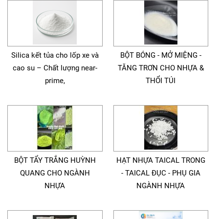
Silica kết tủa cho lốp xe và
BỘT BÓNG - MỞ MIỆNG -
cao su – Chất lượng near-
TĂNG TRƠN CHO NHỰA &
prime,
THỔI TÚI
BỘT TẨY TRẮNG HUỲNH
HẠT NHỰA TAICAL TRONG
QUANG CHO NGÀNH
- TAICAL ĐỤC - PHỤ GIA
NHỰA
NGÀNH NHỰA