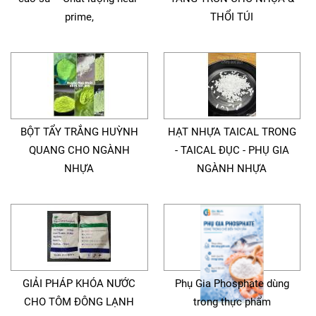
prime,
THỔI TÚI
BỘT TẨY TRẮNG HUỲNH
HẠT NHỰA TAICAL TRONG
QUANG CHO NGÀNH
- TAICAL ĐỤC - PHỤ GIA
NHỰA
NGÀNH NHỰA
GIẢI PHÁP KHÓA NƯỚC
Phụ Gia Phosphate dùng
CHO TÔM ĐÔNG LẠNH
trong thực phẩm