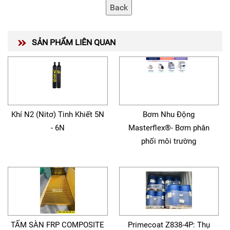
SẢN PHẨM LIÊN QUAN
Khí N2 (Nitơ) Tinh Khiết 5N
Bơm Nhu Động
- 6N
Masterflex®- Bơm phân
phối môi trường
TẤM SÀN FRP COMPOSITE
Primecoat Z838-4P: Thụ