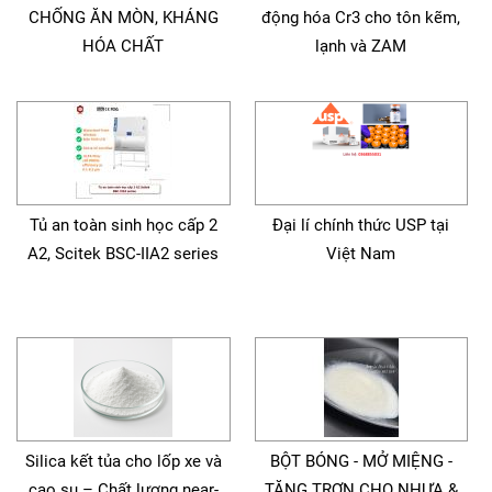
CHỐNG ĂN MÒN, KHÁNG
động hóa Cr3 cho tôn kẽm,
HÓA CHẤT
lạnh và ZAM
Tủ an toàn sinh học cấp 2
Đại lí chính thức USP tại
A2, Scitek BSC-IIA2 series
Việt Nam
Silica kết tủa cho lốp xe và
BỘT BÓNG - MỞ MIỆNG -
cao su – Chất lượng near-
TĂNG TRƠN CHO NHỰA &