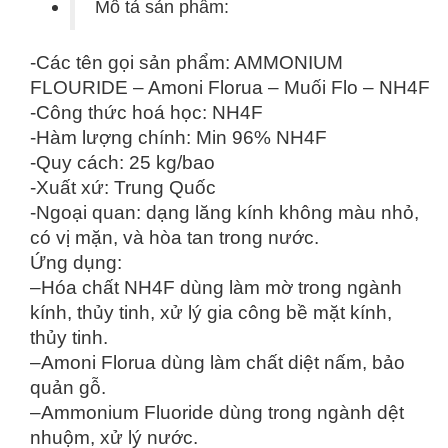
Mô tả sản phẩm:
-Các tên gọi sản phẩm: AMMONIUM
FLOURIDE – Amoni Florua – Muối Flo – NH4F
-Công thức hoá học: NH4F
-Hàm lượng chính: Min 96% NH4F
-Quy cách: 25 kg/bao
-Xuất xứ: Trung Quốc
-Ngoại quan: dạng lăng kính không màu nhỏ,
có vị mặn, và hòa tan trong nước.
Ứng dụng:
–Hóa chất NH4F dùng làm mờ trong ngành
kính, thủy tinh, xử lý gia công bề mặt kính,
thủy tinh.
–Amoni Florua dùng làm chất diệt nấm, bảo
quản gỗ.
–Ammonium Fluoride dùng trong ngành dệt
nhuộm, xử lý nước.