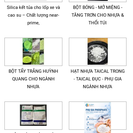
Silica kết tủa cho lốp xe và
BỘT BÓNG - MỞ MIỆNG -
cao su – Chất lượng near-
TĂNG TRƠN CHO NHỰA &
prime,
THỔI TÚI
BỘT TẨY TRẮNG HUỲNH
HẠT NHỰA TAICAL TRONG
QUANG CHO NGÀNH
- TAICAL ĐỤC - PHỤ GIA
NHỰA
NGÀNH NHỰA