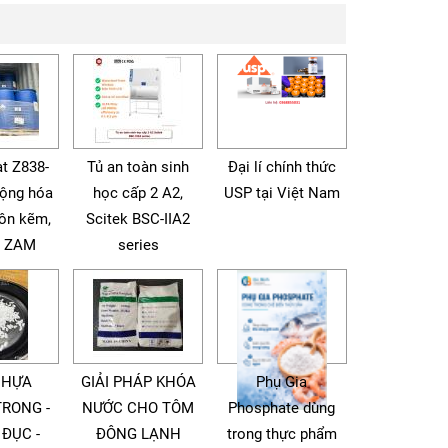
t Z838-
Tủ an toàn sinh
Đại lí chính thức
động hóa
học cấp 2 A2,
USP tại Việt Nam
tôn kẽm,
Scitek BSC-IIA2
à ZAM
series
NHỰA
GIẢI PHÁP KHÓA
Phụ Gia
TRONG -
NƯỚC CHO TÔM
Phosphate dùng
 ĐỤC -
ĐÔNG LẠNH
trong thực phẩm