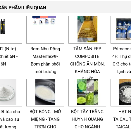
SẢN PHẨM LIÊN QUAN
N2 (Nitơ)
Bơm Nhu Động
TẤM SÀN FRP
Primecoa
Khiết 5N -
Masterflex®-
COMPOSITE
4P: Thụ 
6N
Bơm phân phối
CHỐNG ĂN MÒN,
Cr3 cho 
môi trường
KHÁNG HÓA
lạnh v
CHẤT
kết tủa cho
BỘT BÓNG - MỞ
BỘT TẨY TRẮNG
HẠT 
 và cao su
MIỆNG - TĂNG
HUỲNH QUANG
TAICAL 
ất lượng
TRƠN CHO
CHO NGÀNH
TAICAL