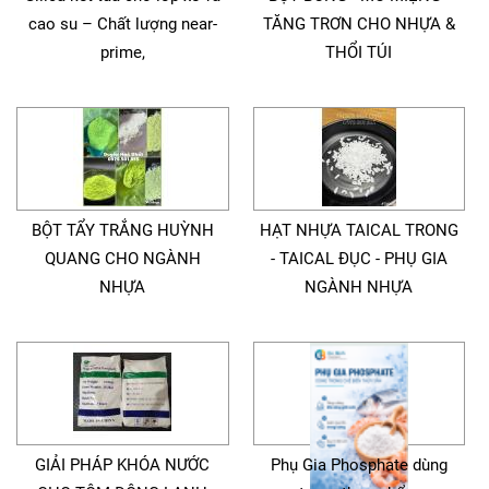
cao su – Chất lượng near-
TĂNG TRƠN CHO NHỰA &
prime,
THỔI TÚI
BỘT TẨY TRẮNG HUỲNH
HẠT NHỰA TAICAL TRONG
QUANG CHO NGÀNH
- TAICAL ĐỤC - PHỤ GIA
NHỰA
NGÀNH NHỰA
GIẢI PHÁP KHÓA NƯỚC
Phụ Gia Phosphate dùng