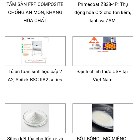
TẤM SÀN FRP COMPOSITE
Primecoat Z838-4P: Thụ
CHỐNG ĂN MÒN, KHÁNG
động hóa Cr3 cho tôn kẽm,
HÓA CHẤT
lạnh và ZAM
Tủ an toàn sinh học cấp 2
Đại lí chính thức USP tại
A2, Scitek BSC-IIA2 series
Việt Nam
Silica kết tủa cho lốp xe và
BỘT BÓNG - MỞ MIỆNG -