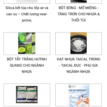
Silica kết tủa cho lốp xe và
BỘT BÓNG - MỞ MIỆNG -
cao su – Chất lượng near-
TĂNG TRƠN CHO NHỰA &
prime,
THỔI TÚI
BỘT TẨY TRẮNG HUỲNH
HẠT NHỰA TAICAL TRONG
QUANG CHO NGÀNH
- TAICAL ĐỤC - PHỤ GIA
NHỰA
NGÀNH NHỰA