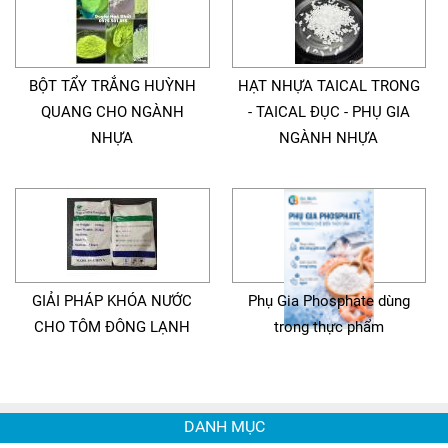
BỘT TẨY TRẮNG HUỲNH
HẠT NHỰA TAICAL TRONG
QUANG CHO NGÀNH
- TAICAL ĐỤC - PHỤ GIA
NHỰA
NGÀNH NHỰA
GIẢI PHÁP KHÓA NƯỚC
Phụ Gia Phosphate dùng
CHO TÔM ĐÔNG LẠNH
trong thực phẩm
DANH MỤC