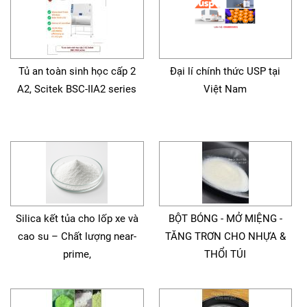
Tủ an toàn sinh học cấp 2
Đại lí chính thức USP tại
A2, Scitek BSC-IIA2 series
Việt Nam
Silica kết tủa cho lốp xe và
BỘT BÓNG - MỞ MIỆNG -
cao su – Chất lượng near-
TĂNG TRƠN CHO NHỰA &
prime,
THỔI TÚI