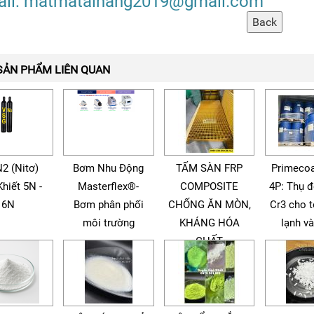
il: matmatainang2019@gmail.com
SẢN PHẨM LIÊN QUAN
N2 (Nitơ)
Bơm Nhu Động
TẤM SÀN FRP
Primecoa
Khiết 5N -
Masterflex®-
COMPOSITE
4P: Thụ 
6N
Bơm phân phối
CHỐNG ĂN MÒN,
Cr3 cho 
môi trường
KHÁNG HÓA
lạnh v
CHẤT