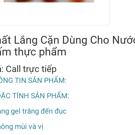
ất Lắng Cặn Dùng Cho Nướ
ấm thực phẩm
: Call trực tiếp
ÔNG TIN SẢN PHẨM:
ĐẶC TÍNH SẢN PHẨM:
ạng gel trắng đến đục
hông mùi và vị