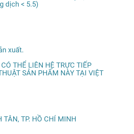
g dịch < 5.5)
n xuất.
Ó THỂ LIÊN HỆ TRỰC TIẾP
THUẬT SẢN PHẨM NÀY TẠI VIỆT
H TÂN, TP. HỒ CHÍ MINH