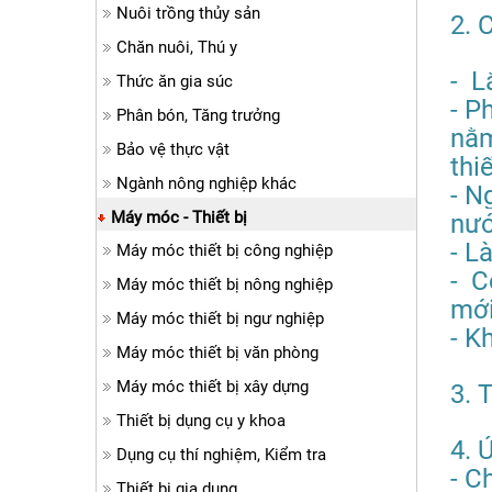
Nuôi trồng thủy sản
2.
Chăn nuôi, Thú y
- L
Thức ăn gia súc
- P
Phân bón, Tăng trưởng
nằm
Bảo vệ thực vật
thi
Ngành nông nghiệp khác
- N
Máy móc - Thiết bị
nướ
- L
Máy móc thiết bị công nghiệp
- C
Máy móc thiết bị nông nghiệp
mới
Máy móc thiết bị ngư nghiệp
- K
Máy móc thiết bị văn phòng
Máy móc thiết bị xây dựng
3. 
Thiết bị dụng cụ y khoa
4. 
Dụng cụ thí nghiệm, Kiểm tra
- C
Thiết bị gia dụng