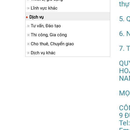
thự
Lĩnh vực khác
Dịch vụ
5. 
Tư vấn, Đào tạo
6. 
Thi công, Gia công
Cho thuê, Chuyển giao
7. 
Dịch vụ khác
QU
HO
NA
MỌI
CÔ
9 Đ
Tel