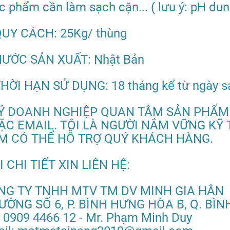
c phẩm cần làm sạch cặn... ( lưu ý: pH dun
QUY CÁCH: 25Kg/ thùng
NƯỚC SẢN XUẤT: Nhật Bản
THỜI HẠN SỬ DỤNG: 18 tháng kể từ ngày sả
Ý DOANH NGHIỆP QUAN TÂM SẢN PHẨM C
ẶC EMAIL. TÔI LÀ NGƯỜI NẮM VỮNG KỸ 
M CÓ THỂ HỖ TRỢ QUÝ KHÁCH HÀNG.
 CHI TIẾT XIN LIÊN HỆ:
NG TY TNHH MTV TM DV MINH GIA HÂN
ƯỜNG SỐ 6, P. BÌNH HƯNG HÒA B, Q. BÌN
: 0909 4466 12 - Mr. Phạm Minh Duy