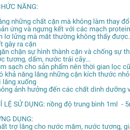
 CHỨC NĂNG:
ắng những chất cặn mà không làm thay đổi
hản ứng và ngưng kết với các mạch protei
 lơ lửng mà mắt thường không thấy được
ết gây ra cặn
găn chặn sự hình thành cặn và chống sự 
c tương, dấm, nước trái cây...
àm sạch cho sản phẩm nên thời gian lọc c
ó khả năng lắng những cặn kích thước nhỏ 
 lắng xuống
hông ảnh hưởng đến các chất dinh dưỡng v
TỈ LỆ SỬ DỤNG: nồng độ trung bình 1ml - 5m
ỨNG DỤNG:
hất trợ lắng cho nước mắm, nước tương, gi