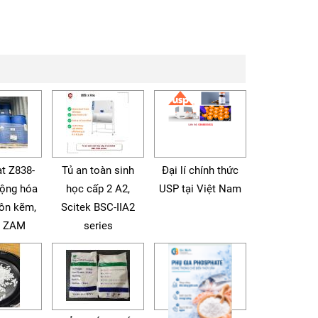
t Z838-
Tủ an toàn sinh
Đại lí chính thức
động hóa
học cấp 2 A2,
USP tại Việt Nam
tôn kẽm,
Scitek BSC-IIA2
à ZAM
series