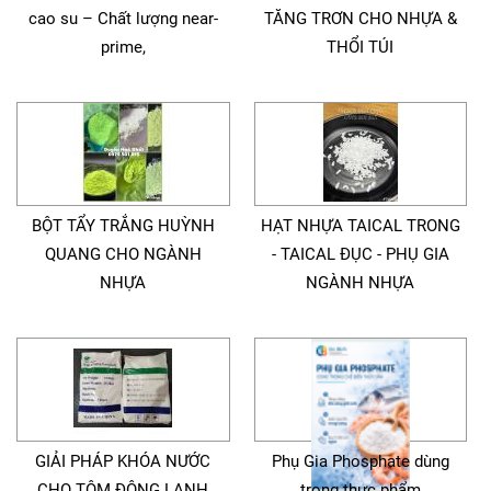
cao su – Chất lượng near-
TĂNG TRƠN CHO NHỰA &
prime,
THỔI TÚI
BỘT TẨY TRẮNG HUỲNH
HẠT NHỰA TAICAL TRONG
QUANG CHO NGÀNH
- TAICAL ĐỤC - PHỤ GIA
NHỰA
NGÀNH NHỰA
GIẢI PHÁP KHÓA NƯỚC
Phụ Gia Phosphate dùng
CHO TÔM ĐÔNG LẠNH
trong thực phẩm