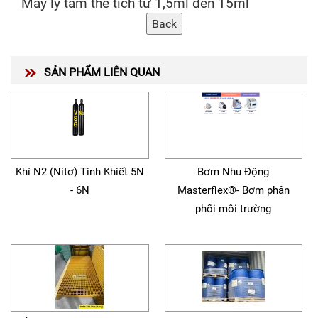
Máy ly tâm thể tích từ 1,5ml đến 15ml
SẢN PHẨM LIÊN QUAN
Khí N2 (Nitơ) Tinh Khiết 5N
Bơm Nhu Động
- 6N
Masterflex®- Bơm phân
phối môi trường