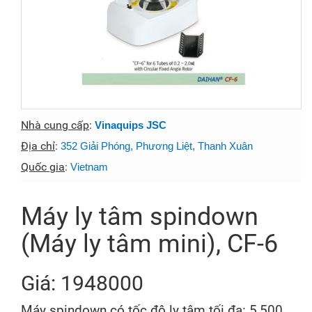
Nhà cung cấp
:
Vinaquips JSC
Địa chỉ
:
352 Giải Phóng, Phương Liệt, Thanh Xuân
Quốc gia
:
Vietnam
Máy ly tâm spindown
(Máy ly tâm mini), CF-6
Giá: 1948000
Máy spindown có tốc độ ly tâm tối đa: 5,500