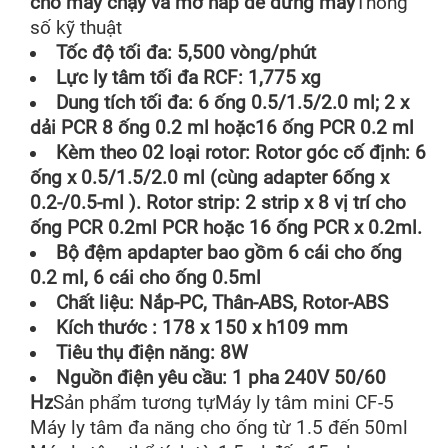
cho máy chạy và mở nắp để dừng máy
Thông
số kỹ thuật
Tốc độ tối đa: 5,500 vòng/phút
Lực ly tâm tối đa RCF: 1,775 xg
Dung tích tối đa: 6 ống 0.5/1.5/2.0 ml; 2 x
dải PCR 8 ống 0.2 ml hoặc16 ống PCR 0.2 ml
Kèm theo 02 loại rotor: Rotor góc cố định: 6
ống x 0.5/1.5/2.0 ml (cùng adapter 6ống x
0.2-/0.5-ml ). Rotor strip: 2 strip x 8 vị trí cho
ống PCR 0.2ml PCR hoặc 16 ống PCR x 0.2ml.
Bộ đệm apdapter bao gồm 6 cái cho ống
0.2 ml, 6 cái cho ống 0.5ml
Chất liệu: Nắp-PC, Thân-ABS, Rotor-ABS
Kích thước : 178 x 150 x h109 mm
Tiêu thụ điện năng: 8W
Nguồn điện yêu cầu: 1 pha 240V 50/60
Hz
Sản phẩm tương tự
Máy ly tâm mini CF-5
Máy ly tâm đa năng cho ống từ 1.5 đến 50ml