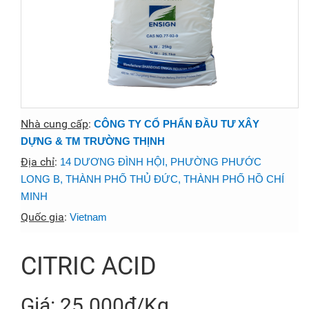
Nhà cung cấp
:
CÔNG TY CỔ PHẨN ĐẦU TƯ XÂY
DỰNG & TM TRƯỜNG THỊNH
Địa chỉ
:
14 DƯƠNG ĐÌNH HỘI, PHƯỜNG PHƯỚC
LONG B, THÀNH PHỐ THỦ ĐỨC, THÀNH PHỐ HỒ CHÍ
MINH
Quốc gia
:
Vietnam
CITRIC ACID
Giá: 25.000đ/Kg