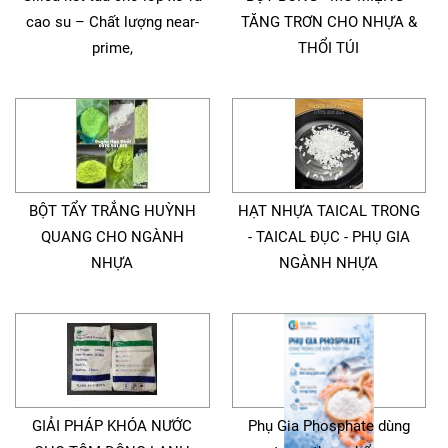
cao su – Chất lượng near-
TĂNG TRƠN CHO NHỰA &
prime,
THỔI TÚI
BỘT TẨY TRẮNG HUỲNH
HẠT NHỰA TAICAL TRONG
QUANG CHO NGÀNH
- TAICAL ĐỤC - PHỤ GIA
NHỰA
NGÀNH NHỰA
GIẢI PHÁP KHÓA NƯỚC
Phụ Gia Phosphate dùng