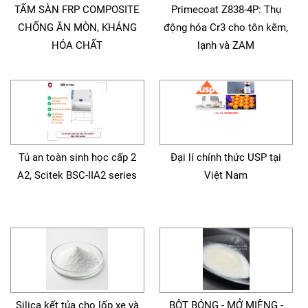
TẤM SÀN FRP COMPOSITE
Primecoat Z838-4P: Thụ
CHỐNG ĂN MÒN, KHÁNG
động hóa Cr3 cho tôn kẽm,
HÓA CHẤT
lạnh và ZAM
Tủ an toàn sinh học cấp 2
Đại lí chính thức USP tại
A2, Scitek BSC-IIA2 series
Việt Nam
Silica kết tủa cho lốp xe và
BỘT BÓNG - MỞ MIỆNG -