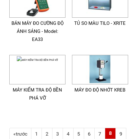
BÁN MÁY ĐO CƯỜNG ĐỘ
TỦ SO MÀU TILO - XRITE
ÁNH SÁNG - Model:
EA33
MÁY KIỂM TRA ĐỘ BỀN
MÁY ĐO ĐỘ NHỚT KREB
PHÁ VỠ
8
«trước
1
2
3
4
5
6
7
9