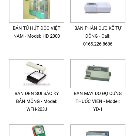
BÁN TỦ HÚT ĐỘC VIỆT
BÁN PHÂN CỰC KẾ TỰ
NAM - Model: HD 2000
ĐỘNG - Call:
0165.226.8686
BÁN ĐÈN SOI SẮC KÝ
BÁN MÁY ĐO ĐỘ CỨNG
BẢN MỎNG - Model:
THUỐC VIÊN - Model:
WFH-203J
YD-1