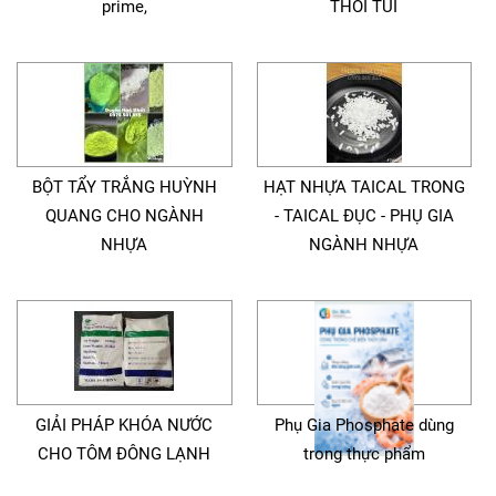
prime,
THỔI TÚI
BỘT TẨY TRẮNG HUỲNH
HẠT NHỰA TAICAL TRONG
QUANG CHO NGÀNH
- TAICAL ĐỤC - PHỤ GIA
NHỰA
NGÀNH NHỰA
GIẢI PHÁP KHÓA NƯỚC
Phụ Gia Phosphate dùng
CHO TÔM ĐÔNG LẠNH
trong thực phẩm