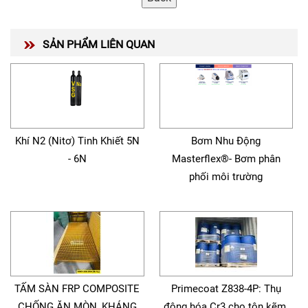
SẢN PHẨM LIÊN QUAN
Khí N2 (Nitơ) Tinh Khiết 5N
Bơm Nhu Động
- 6N
Masterflex®- Bơm phân
phối môi trường
TẤM SÀN FRP COMPOSITE
Primecoat Z838-4P: Thụ
CHỐNG ĂN MÒN, KHÁNG
động hóa Cr3 cho tôn kẽm,