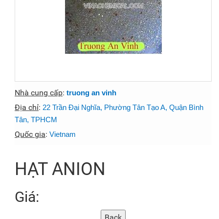
Nhà cung cấp
:
truong an vinh
Địa chỉ
:
22 Trần Đại Nghĩa, Phường Tân Tạo A, Quận Bình
Tân, TPHCM
Quốc gia
:
Vietnam
HẠT ANION
Giá: