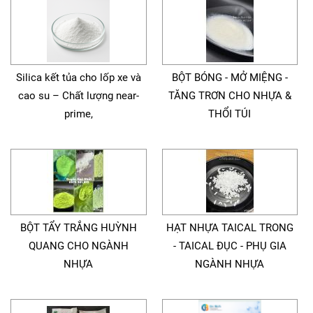
Silica kết tủa cho lốp xe và
BỘT BÓNG - MỞ MIỆNG -
cao su – Chất lượng near-
TĂNG TRƠN CHO NHỰA &
prime,
THỔI TÚI
BỘT TẨY TRẮNG HUỲNH
HẠT NHỰA TAICAL TRONG
QUANG CHO NGÀNH
- TAICAL ĐỤC - PHỤ GIA
NHỰA
NGÀNH NHỰA