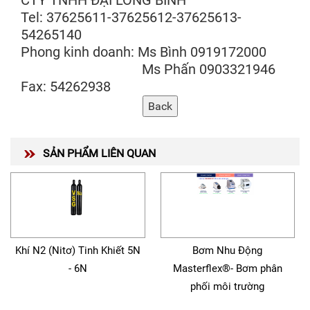
CTY TNHH ĐẠI LONG BÌNH
Tel: 37625611-37625612-37625613-
54265140
Phong kinh doanh: Ms Bình 0919172000
Ms Phấn 0903321946
Fax: 54262938
SẢN PHẨM LIÊN QUAN
Khí N2 (Nitơ) Tinh Khiết 5N
Bơm Nhu Động
- 6N
Masterflex®- Bơm phân
phối môi trường