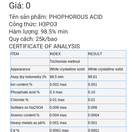
Giá: 0
Tên sản phẩm: PHOPHOROUS ACID
Công thức: H3PO3
Hàm lượng: 98.5% min
Quy cách: 25k/bao
CERTIFICATE OF ANALYSIS
ITEM
INDEX
RESULT
Trichloride method
Appearance
White crystalline soild
White crystalline solid
Asay (by lodometry )%
98.5 min
98.81
Ion content %
0.002 max
0.001
Phosphate acid %
0.3 max
0.10
Chloride %
0.01 max
0.01
Sulfates as Na2SO4
0.008 max
0.006
Arsenic content %
0.004 max
0.0004
Heavy metals as pb%
0.001 max
0.001
Cd %
0.0001 max
0.0001