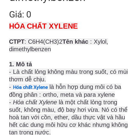
Giá: 0
HÓA CHẤT XYLENE
CTPT
: C6H4(CH3)2­
Tên khác
: Xylol,
dimethylbenzen
1. Mô tả
- Là chất lỏng không màu trong suốt, có mùi
thơm dễ chịu.
-
là hỗn hợp dung môi có ba
Hóa chất Xylene
đồng phân : ortho, meta và para xylene
-
Hóa chất Xylene
là một chất lỏng trong
suốt, không màu, độ bay hơi vừa. Nó có thể
hoà tan với cồn, ether, dầu thực vật và hầu
hết các dung môi hữu cơ khác nhưng không
tan trong nước.