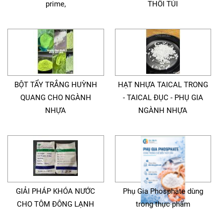
prime,
THỔI TÚI
BỘT TẨY TRẮNG HUỲNH
HẠT NHỰA TAICAL TRONG
QUANG CHO NGÀNH
- TAICAL ĐỤC - PHỤ GIA
NHỰA
NGÀNH NHỰA
GIẢI PHÁP KHÓA NƯỚC
Phụ Gia Phosphate dùng
CHO TÔM ĐÔNG LẠNH
trong thực phẩm