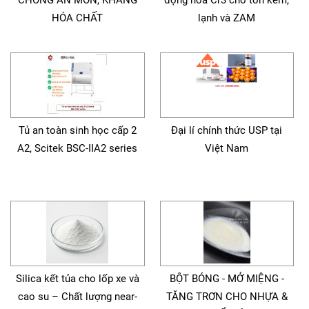
CHỐNG ĂN MÒN, KHÁNG
động hóa Cr3 cho tôn kẽm,
HÓA CHẤT
lạnh và ZAM
Tủ an toàn sinh học cấp 2
Đại lí chính thức USP tại
A2, Scitek BSC-IIA2 series
Việt Nam
Silica kết tủa cho lốp xe và
BỘT BÓNG - MỞ MIỆNG -
cao su – Chất lượng near-
TĂNG TRƠN CHO NHỰA &