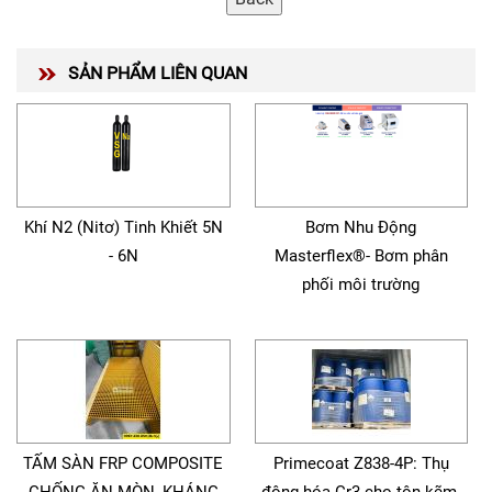
SẢN PHẨM LIÊN QUAN
Khí N2 (Nitơ) Tinh Khiết 5N
Bơm Nhu Động
- 6N
Masterflex®- Bơm phân
phối môi trường
TẤM SÀN FRP COMPOSITE
Primecoat Z838-4P: Thụ