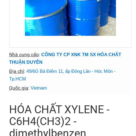
Nhà cung cấp
:
CÔNG TY CP XNK TM SX HÓA CHẤT
THUẬN DUYÊN
Địa chỉ
:
49/6G Bà Điểm 11, ấp Đông Lân - Hóc Môn -
Tp.HCM
Quốc gia
:
Vietnam
HÓA CHẤT XYLENE -
C6H4(CH3)2­ -
dimethylbenzen