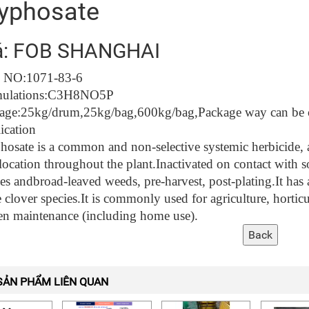
yphosate
á: FOB SHANGHAI
 NO:
1071-83-6
ulations:
C3H8NO5P
age:
25kg/drum,25kg/bag,600kg/bag,Package way can be 
ication
hosate is a common and non-selective systemic herbicide, a
location throughout the plant.Inactivated on contact with s
es andbroad-leaved weeds, pre-harvest, post-plating.It has a 
clover species.It is commonly used for agriculture, horticul
en maintenance (including home use).
SẢN PHẨM LIÊN QUAN