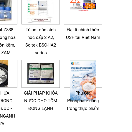
t Z838-
Tủ an toàn sinh
Đại lí chính thức
động hóa
học cấp 2 A2,
USP tại Việt Nam
tôn kẽm,
Scitek BSC-IIA2
à ZAM
series
NHỰA
GIẢI PHÁP KHÓA
Phụ Gia
TRONG -
NƯỚC CHO TÔM
Phosphate dùng
 ĐỤC -
ĐÔNG LẠNH
trong thực phẩm
 NGÀNH
ỰA