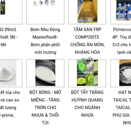
N2 (Nitơ)
Bơm Nhu Động
TẤM SÀN FRP
Primecoa
Khiết 5N -
Masterflex®-
COMPOSITE
4P: Thụ 
6N
Bơm phân phối
CHỐNG ĂN MÒN,
Cr3 cho 
môi trường
KHÁNG HÓA
lạnh v
CHẤT
kết tủa cho
BỘT BÓNG - MỞ
BỘT TẨY TRẮNG
HẠT 
 và cao su
MIỆNG - TĂNG
HUỲNH QUANG
TAICAL 
ất lượng
TRƠN CHO
CHO NGÀNH
TAICAL
r-prime,
NHỰA & THỔI
NHỰA
PHỤ GIA
TÚI
NH