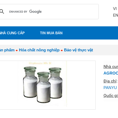
VI
E
NHÀ CUNG CẤP
TIN MUA BÁN
ản phẩm
Hóa chất nông nghiệp
Bảo vệ thực vật
Nhà cu
AGROC
Địa chỉ
PANYU 
Quốc gi