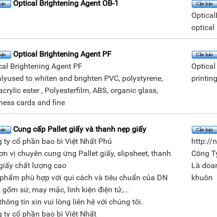
Optical Brightening Agent OB-1
Optical
optical
Optical Brightening Agent PF
cal Brightening Agent PF
Optical
lyused to whiten and brighten PVC, polystyrene,
printin
crylic ester , Polyesterfilm, ABS, organic glass,
ness cards and fine
Cung cấp Pallet giấy và thanh nẹp giấy
 ty cổ phần bao bì Việt Nhất Phú
http:/
ơn vị chuyên cung ứng Pallet giấy, slipsheet, thanh
Công T
giấy chất lượng cao
Là doan
phẩm phù hợp với qui cách và tiêu chuẩn của DN
khuôn
 gốm sứ, may mặc, linh kiện điện tử,...
hông tin xin vui lòng liên hệ với chúng tôi.
 ty cổ phần bao bì Việt Nhất