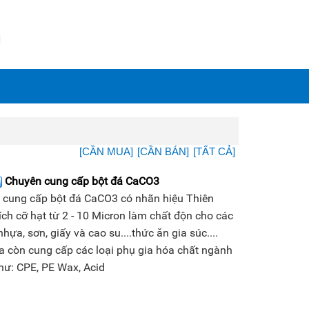
N
[CẦN MUA]
[CẦN BÁN]
[TẤT CẢ]
Chuyên cung cấp bột đá CaCO3
 cung cấp bột đá CaCO3 có nhãn hiệu Thiên
ích cỡ hạt từ 2 - 10 Micron làm chất độn cho các
hựa, sơn, giấy và cao su....thức ăn gia súc....
a còn cung cấp các loại phụ gia hóa chất ngành
hư: CPE, PE Wax, Acid