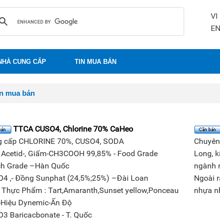
VI
E
NHÀ CUNG CẤP
TIN MUA BÁN
in mua bán
TTCA CUSO4, Chlorine 70% CaHeo
g cấp CHLORINE 70%, CUSO4, SODA
Chuyên
 Acetid-, Giấm-CH3COOH 99,85% - Food Grade
Long, k
h Grade –Hàn Quốc
ngành n
4 ,- Đồng Sunphat (24,5%;25%) –Đài Loan
Ngoài r
Thực Phẩm : Tart,Amaranth,Sunset yellow,Ponceau
nhựa n
Hiệu Dynemic-Ấn Độ
3 Baricacbonate - T. Quốc