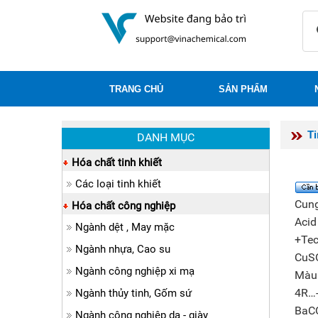
TRANG CHỦ
SẢN PHẨM
T
DANH MỤC
Hóa chất tinh khiết
Các loại tinh khiết
Cun
Hóa chất công nghiệp
Acid
Ngành dệt , May mặc
+Tec
Ngành nhựa, Cao su
CuSO
Ngành công nghiệp xi mạ
Màu 
4R…-
Ngành thủy tinh, Gốm sứ
BaCO
Ngành công nghiệp da - giày