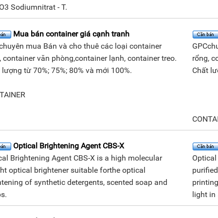
3 Sodiumnitrat - T.
Mua bán container giá cạnh tranh
huyên mua Bán và cho thuê các loại container
GPCchu
, container văn phòng,container lạnh, container treo.
rổng, c
 lượng từ 70%; 75%; 80% và mới 100%.
Chất l
TAINER
CONTA
Optical Brightening Agent CBS-X
cal Brightening Agent CBS-X is a high molecular
Optical
ht optical brightener suitable forthe optical
purifie
htening of synthetic detergents, scented soap and
printing
s.
light in