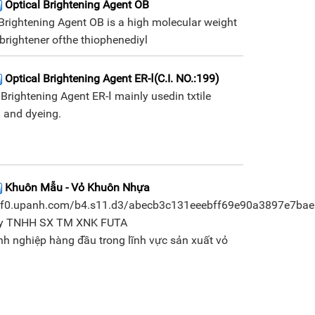
Optical Brightening Agent OB
Brightening Agent OB is a high molecular weight
 brightener ofthe thiophenediyl
Optical Brightening Agent ER-Ⅰ(C.I. NO.:199)
 Brightening Agent ER-Ⅰ mainly usedin txtile
g and dyeing.
Khuôn Mẫu - Vỏ Khuôn Nhựa
/nf0.upanh.com/b4.s11.d3/abecb3c131eeebff69e90a3897e7bae
y TNHH SX TM XNK FUTA
h nghiệp hàng đầu trong lĩnh vực sản xuất vỏ