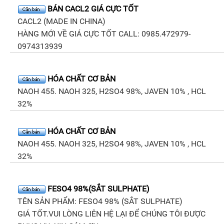
BÁN CACL2 GIÁ CỰC TỐT
CACL2 (MADE IN CHINA)
HÀNG MỚI VỀ GIÁ CỰC TỐT CALL: 0985.472979-
0974313939
HÓA CHẤT CƠ BẢN
NAOH 455. NAOH 325, H2SO4 98%, JAVEN 10% , HCL
32%
HÓA CHẤT CƠ BẢN
NAOH 455. NAOH 325, H2SO4 98%, JAVEN 10% , HCL
32%
FESO4 98%(SẮT SULPHATE)
TÊN SẢN PHẨM: FESO4 98% (SẮT SULPHATE)
GIÁ TỐT.VUI LÒNG LIÊN HỆ LẠI ĐỂ CHÚNG TÔI ĐƯỢC