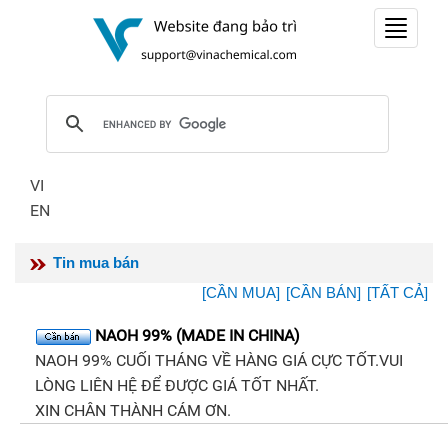
Toggle
navigat
VI
EN
Tin mua bán
[CẦN MUA]
[CẦN BÁN]
[TẤT CẢ]
NAOH 99% (MADE IN CHINA)
NAOH 99% CUỐI THÁNG VỀ HÀNG GIÁ CỰC TỐT.VUI
LÒNG LIÊN HỆ ĐỂ ĐƯỢC GIÁ TỐT NHẤT.
XIN CHÂN THÀNH CÁM ƠN.