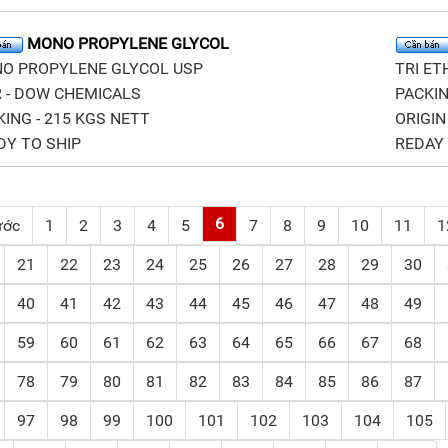
MONO PROPYLENE GLYCOL
O PROPYLENE GLYCOL USP
TRI ET
 - DOW CHEMICALS
PACKIN
ING - 215 KGS NETT
ORIGIN 
DY TO SHIP
REDAY
6
ước
1
2
3
4
5
7
8
9
10
11
1
21
22
23
24
25
26
27
28
29
30
40
41
42
43
44
45
46
47
48
49
59
60
61
62
63
64
65
66
67
68
78
79
80
81
82
83
84
85
86
87
97
98
99
100
101
102
103
104
105