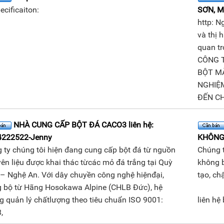
ecificaiton:
SƠN, 
http: N
và thị 
quan t
CÔNG 
BỘT M
NGHIỆ
ĐẾN C
NHÀ CUNG CẤP BỘT ĐÁ CACO3 liên hệ:
4222522-Jenny
KHÔNG
 ty chúng tôi hiện đang cung cấp bột đá từ nguồn
Chúng t
n liệu được khai thác từcác mỏ đá trắng tại Quỳ
không 
– Nghệ An. Với dây chuyền công nghệ hiệnđại,
tạo, ch
g bộ từ Hãng Hosokawa Alpine (CHLB Đức), hệ
g quản lý chấtlượng theo tiêu chuẩn ISO 9001:
liên h
,