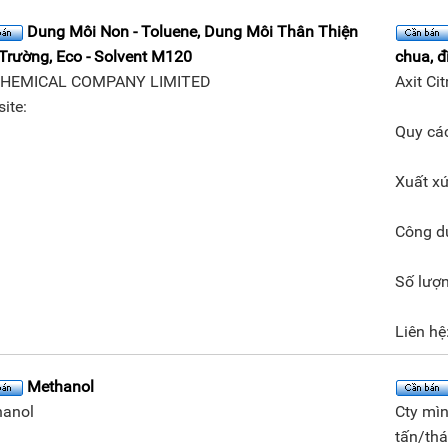
Dung Môi Non - Toluene, Dung Môi Thân Thiện
Trường, Eco - Solvent M120
chua, đ
CHEMICAL COMPANY LIMITED
Axit C
ite:
Quy cá
Xuất xứ
Công dụ
Số lượn
Liên h
Methanol
anol
Cty mìn
tấn/th