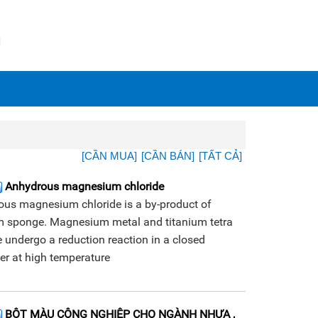
N
[CẦN MUA]
[CẦN BÁN]
[TẤT CẢ]
Anhydrous magnesium chloride
us magnesium chloride is a by-product of
m sponge. Magnesium metal and titanium tetra
e undergo a reduction reaction in a closed
er at high temperature
BỘT MÀU CÔNG NGHIỆP CHO NGÀNH NHỰA ,