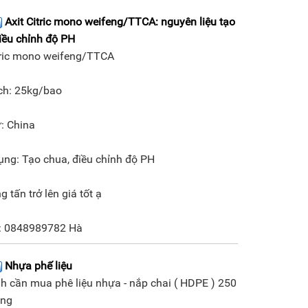
Axit Citric mono weifeng/TTCA: nguyên liệu tạo
iều chỉnh độ PH
itric mono weifeng/TTCA
ch: 25kg/bao
: China
ng: Tạo chua, điều chỉnh độ PH
g tấn trở lên giá tốt ạ
ệ: 0848989782 Hà
Nhựa phế liệu
h cần mua phê liệu nhựa - nắp chai ( HDPE ) 250
áng