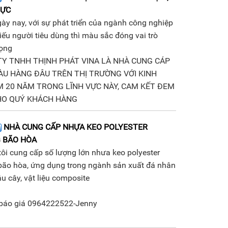
MỰC
gày nay, với sự phát triển của ngành công nghiệp
hiếu người tiêu dùng thì màu sắc đóng vai trò
rọng
TY TNHH THỊNH PHÁT VINA LÀ NHÀ CUNG CÁP
ÀU HÀNG ĐÂU TRÊN THỊ TRƯỜNG VỚI KINH
M 20 NĂM TRONG LĨNH VỰC NÀY, CAM KẾT ĐEM
HO QUÝ KHÁCH HÀNG
NHÀ CUNG CẤP NHỰA KEO POLYESTER
 BÃO HÒA
ôi cung cấp số lượng lớn nhưa keo polyester
bão hòa, ứng dụng trong ngành sản xuất đá nhân
ậu cây, vật liệu composite
ệ báo giá 0964222522-Jenny