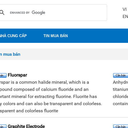
VI
E
NHÀ CUNG CẤP
TIN MUA BÁN
in mua bán
Fluorspar
rspar is a common halide mineral, which is a
Anhydro
ound composed of calcium fluoride and an
titaniu
rtant mineral for extracting fluorine. Fluorite has
chlorid
 colors and can also be transparent and colorless.
contain
sparent and colorless fluorite
Graphite Electrode