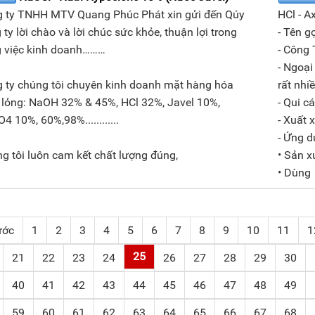
 ty TNHH MTV Quang Phúc Phát xin gửi đến Qúy
HCl - A
 ty lời chào và lời chúc sức khỏe, thuận lợi trong
- Tên go
 việc kinh doanh………
- Công 
- Ngoại
 ty chúng tôi chuyên kinh doanh mặt hàng hóa
rất nhi
 lỏng: NaOH 32% & 45%, HCl 32%, Javel 10%,
- Qui c
4 10%, 60%,98%............
- Xuất 
- Ứng d
g tôi luôn cam kết chất lượng đúng,
• Sản x
• Dùng
ước
1
2
3
4
5
6
7
8
9
10
11
1
25
21
22
23
24
26
27
28
29
30
40
41
42
43
44
45
46
47
48
49
59
60
61
62
63
64
65
66
67
68