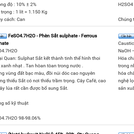
ng độ : 10% ± 2%
H2SO4 1
trọng : 1 lít = 1.150 Kg
y cách: Can
Chúng t
FeSO4.7H2O - Phèn Sắt sulphate - Ferrous
hate
Causti
O4.7H2O
NaOH –
i Quan: Sulphat Sắt kết thành tinh thể hình thoi
Hóa ch
xanh nhạt . Tan hòan tòan trong nước .
trong n
g vùng đất bạc màu, đồi núi dóc cao nguyên
hóa chấ
ng thiếu Sắt có nơi thiếu trầm trọng. Cây Cafê, cao
nghệ lọ
cây lúa rất cần được bổ sung Sắt.
sản xuấ
g số kỹ thuật
O4.7H2O 98-98.06%