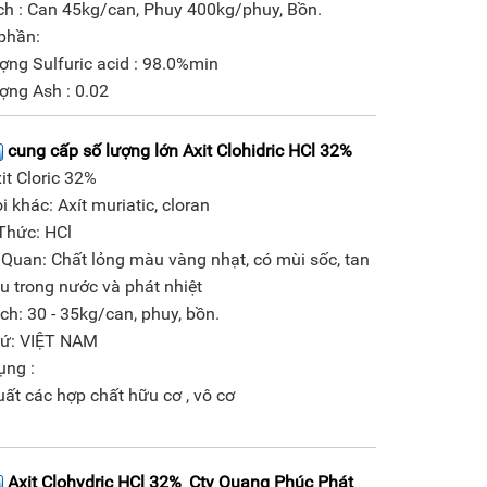
ch : Can 45kg/can, Phuy 400kg/phuy, Bồn.
phần:
ng Sulfuric acid : 98.0%min
ợng Ash : 0.02
cung cấp số lượng lớn Axit Clohidric HCl 32%
xit Cloric 32%
̣i khác: Axít muriatic, cloran
Thức: HCl
 Quan: Chất lỏng màu vàng nhạt, có mùi sốc, tan
ều trong nước và phát nhiệt
ách: 30 - 35kg/can, phuy, bồn.
xứ: VIỆT NAM
ụng :
uất các hợp chất hữu cơ , vô cơ
Axit Clohydric HCl 32%_Cty Quang Phúc Phát