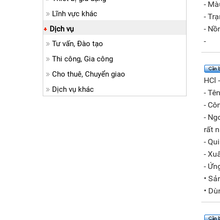
- Mà
Lĩnh vực khác
- Tr
- Nồ
Dịch vụ
-
Tư vấn, Đào tạo
Thi công, Gia công
Cho thuê, Chuyển giao
HCl 
Dịch vụ khác
- Tên
- Cô
- Ng
rất 
- Qu
- Xu
- Ứn
• Sả
• Dù