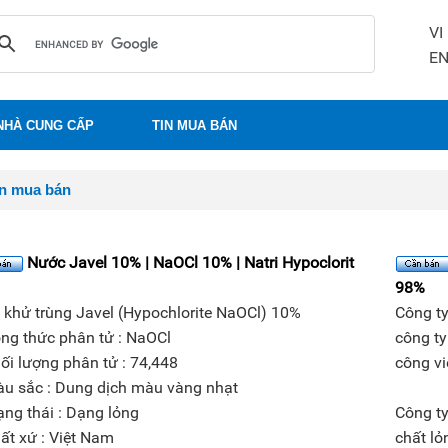
VI
E
NHÀ CUNG CẤP
TIN MUA BÁN
in mua bán
Nước Javel 10% | NaOCl 10% | Natri Hypoclorit
98%
 khử trùng Javel (Hypochlorite NaOCl) 10%
Công t
ng thức phân tử : NaOCl
công ty
ối lượng phân tử : 74,448
công v
u sắc : Dung dịch màu vàng nhạt
ạng thái : Dạng lỏng
Công t
ất xứ : Việt Nam
chất lỏ