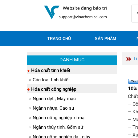
TRANG CHỦ
SẢN PHẨM
T
DANH MỤC
Hóa chất tinh khiết
Các loại tinh khiết
10%
Hóa chất công nghiệp
Chất
Ngành dệt , May mặc
– Cô
Ngành nhựa, Cao su
– Kh
Ngành công nghiệp xi mạ
– Mà
– Tr
Ngành thủy tinh, Gốm sứ
– Xu
Ngành công nghiệp da - giày