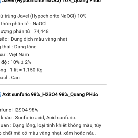
Javel (Hypochlorite NaOCl) 10%_Quang Phúc
ử trùng Javel (Hypochlorite NaOCl) 10%
 thức phân tử : NaOCl
lượng phân tử : 74,448
sắc : Dung dịch màu vàng nhạt
 thái : Dạng lỏng
xứ : Việt Nam
 độ : 10% ± 2%
ng : 1 lít = 1.150 Kg
cách: Can
Axit sunfuric 98%_H2SO4 98%_Quang PHúc
unfuric H2SO4 98%
 khác : Sunfuric acid, Acid sunfuric.
uan : Dạng lỏng, loại tinh khiết không màu, tùy
ạp chất mà có màu vàng nhạt, xám hoặc nâu.