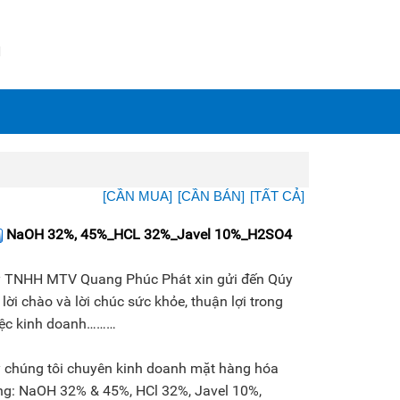
N
[CẦN MUA]
[CẦN BÁN]
[TẤT CẢ]
NaOH 32%, 45%_HCL 32%_Javel 10%_H2SO4
y TNHH MTV Quang Phúc Phát xin gửi đến Qúy
 lời chào và lời chúc sức khỏe, thuận lợi trong
iệc kinh doanh………
y chúng tôi chuyên kinh doanh mặt hàng hóa
ng: NaOH 32% & 45%, HCl 32%, Javel 10%,