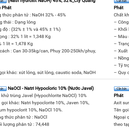
(Natri hydroxit NaOH) 45%, 32%_Cty Quang
 Phát
Phát
 thức phân tử : NaOH 32% - 45%
Chất kh
g thái : Dạng lỏng
– Công
 độ : (32% ± 1% và 45% ± 1%)
– Khối 
rọng : 32% 1 lít = 1,348 Kg
– Màu 
 1 lít = 1,478 Kg
– Trạng
cách : Can 30-35kg/can, Phuy 200-250kh/phuy,
– Xuất 
– Nồng
– Tỷ trọ
gọi khác: xút lỏng, sút lỏng, caustic soda, NaOH
– Quy 
NaOCl - Natri Hypocloric 10% (Nước Javel)
 khử trùng Javel (Hypochlorite NaOCl) 10%
Phát
n gọi khác: Natri hypoclorite 10%, Javen 10%,
Axit s
um hypoclorit 10%, NaOCl 10%.
Tên gọi
ng thức phân tử : NaOCl
Ngoại q
ối lượng phân tử : 74,448
theo t