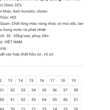
xit Cloric 32%
̣i khác: Axít muriatic, cloran
Thức: HCl
 Quan: Chất lỏng màu vàng nhạt, có mùi sốc, tan
ều trong nước và phát nhiệt
ách: 30 - 35kg/can, phuy, bồn.
xứ: VIỆT NAM
ụng :
uất các hợp chất hữu cơ , vô cơ
2
13
14
15
16
17
18
19
31
32
33
34
35
36
37
38
50
51
52
53
54
55
56
57
69
70
71
72
73
74
75
76