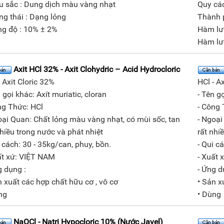
u sắc : Dung dịch màu vàng nhạt
Quy cá
ạng thái : Dạng lỏng
Thành 
ng độ : 10% ± 2%
Hàm lượ
Hàm lư
Axit HCl 32% - Axit Clohydric – Acid Hydrocloric
- Axit Cloric 32%
HCl - A
 gọi khác: Axít muriatic, cloran
- Tên go
ng Thức: HCl
- Công 
oại Quan: Chất lỏng màu vàng nhạt, có mùi sốc, tan
- Ngoại
nhiều trong nước và phát nhiệt
rất nhi
i cách: 30 - 35kg/can, phuy, bồn.
- Qui c
ất xứ: VIỆT NAM
- Xuất 
g dụng :
- Ứng d
n xuất các hợp chất hữu cơ , vô cơ
• Sản x
ng
• Dùng
NaOCl - Natri Hypocloric 10% (Nước Javel)