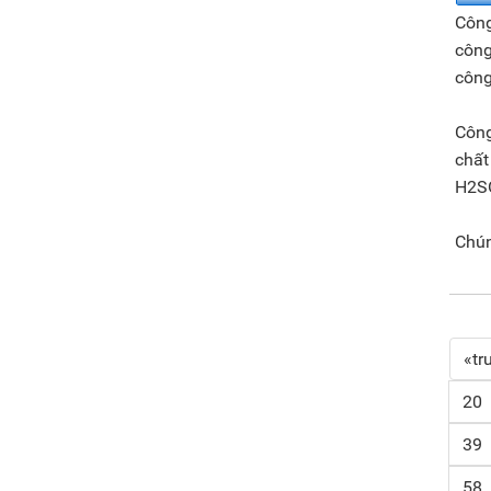
Công
công
công
Công
chất
H2SO
Chún
«tr
20
39
58