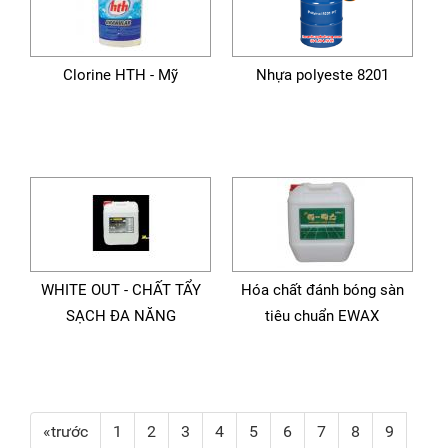
Clorine HTH - Mỹ
Nhựa polyeste 8201
WHITE OUT - CHẤT TẨY
Hóa chất đánh bóng sàn
SẠCH ĐA NĂNG
tiêu chuẩn EWAX
«trước
1
2
3
4
5
6
7
8
9