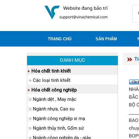
TRANG CHỦ
SẢN PHẨM
T
DANH MỤC
Hóa chất tinh khiết
Các loại tinh khiết
NHÀ
Hóa chất công nghiệp
BẮC
Ngành dệt , May mặc
BỘ 
Ngành nhựa, Cao su
____
Ngành công nghiệp xi mạ
BAO
chuy
Ngành thủy tinh, Gốm sứ
BOPP
Ngành công nghiệp da - giày