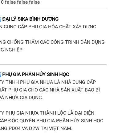
0 false false false
ĐẠI LÝ SIKA BÌNH DƯƠNG
N CUNG CẤP PHỤ GIA HÓA CHẤT XÂY DỰNG
ÔNG CHỐNG THẤM CÁC CÔNG TRINH DÂN DỤNG
NG NGHIỆP
PHỤ GIA PHÂN HỦY SINH HỌC
TY TNHH PHỤ GIA NHỰA LÀ NHÀ CUNG CẤP
ẤT PHỤ GIA CHO CÁC NHÀ SẢN XUẤT BAO BÌ
À NHỰA GIA DỤNG.
Y PHỤ GIA NHỰA THÀNH LỘC LÀ ĐẠI DIỆN
CẤP ĐỘC QUYỀN PHỤ GIA PHÂN HỦY SINH HỌC
NG PD04 VÀ D2W TẠI VIỆT NAM.