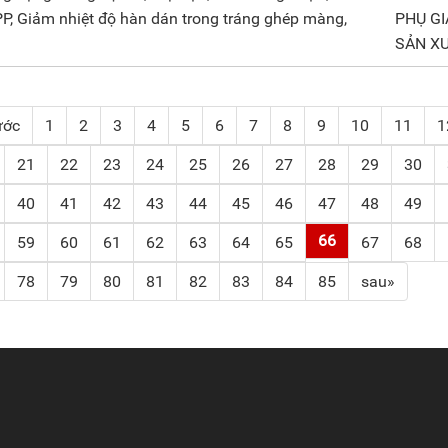
PP, Giảm nhiệt độ hàn dán trong tráng ghép màng,
PHỤ GI
SẢN X
ước
1
2
3
4
5
6
7
8
9
10
11
1
21
22
23
24
25
26
27
28
29
30
40
41
42
43
44
45
46
47
48
49
66
59
60
61
62
63
64
65
67
68
78
79
80
81
82
83
84
85
sau»