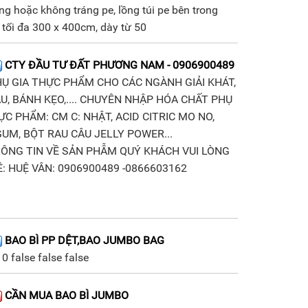
áng hoặc không tráng pe, lồng túi pe bên trong
 tối đa 300 x 400cm, dày từ 50
CTY ĐẦU TƯ ĐẤT PHƯƠNG NAM - 0906900489
Ụ GIA THỰC PHẨM CHO CÁC NGÀNH GIẢI KHÁT,
, BÁNH KẸO,.... CHUYÊN NHẬP HÓA CHẤT PHỤ
ỰC PHẨM: CM C: NHẬT, ACID CITRIC MO NO,
UM, BỘT RAU CÂU JELLY POWER...
HÔNG TIN VỀ SẢN PHẪM QUÝ KHÁCH VUI LÒNG
Ệ: HUỆ VÂN: 0906900489 -0866603162
BAO BÌ PP DỆT,BAO JUMBO BAG
0 false false false
CẦN MUA BAO BÌ JUMBO