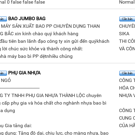
al 0 false false false
Normal 
BAO JUMBO BAG
 MÁY SẢN XUẤT BAO PP CHUYÊN DỤNG THAN
CHUYÊ
 BẮC xin kính chào quý khách hàng
SIKA
đầu tiên ban lãnh đạo công ty xin gửi đến quýkhách
THI C
 lời chúc sức khỏe và thành công nhất:
VÀ CÔ
nhà máy bao bì PP dệtnhiều chủng
PHỤ GIA NHỰA
 NGỎ
CÔNG 
---------------------------------
HÓA CH
G TY TNHH PHỤ GIA NHỰA THÀNH LỘC chuyên
NHỰA V
 cấp phụ gia và hóa chất cho nghành nhựa bao bì
ia dụng
CÔNG T
CUNG 
hụ Gia tăng dai:
CỦA HÃ
ng dụng: Tăng độ dai, chịu lực, cho màng nhựa, bao