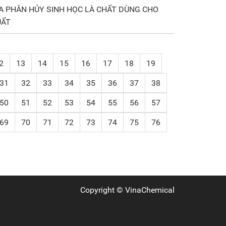
A PHÂN HỦY SINH HỌC LÀ CHẤT DÙNG CHO
UẤT
2
13
14
15
16
17
18
19
31
32
33
34
35
36
37
38
50
51
52
53
54
55
56
57
69
70
71
72
73
74
75
76
Copyright ©
VinaChemical