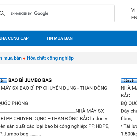
VI
E
NHÀ CUNG CẤP
TIN MUA BÁN
in mua bán
Hóa chất công nghiệp
BAO BÌ JUMBO BAG
 MÁY SX BAO BÌ PP CHUYÊN DỤNG - THAN ĐÔNG
NHÀ M
BẮC
QUỐC PHÒNG
BỘ QU
____________________________________NHÀ MÁY SX
Dây chu
 BÌ PP CHUYÊN DỤNG –THAN ĐÔNG BẮC là đơn vị
fibcs, …
ên sản xuất các loại bao bì công nghiệp: PP, HDPE,
• Tải l
, Jumbo bag………..
1.500kg