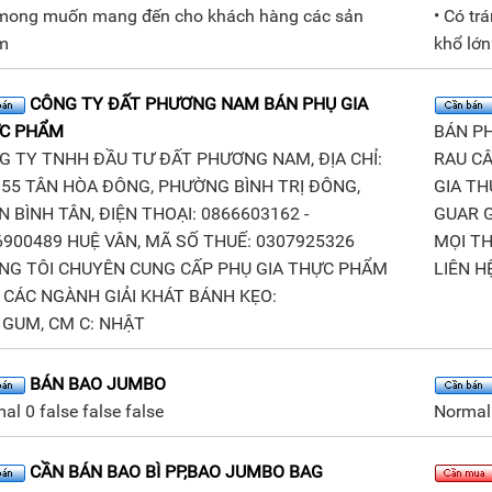
mong muốn mang đến cho khách hàng các sản
• Có tr
m
khổ lớn
CÔNG TY ĐẤT PHƯƠNG NAM BÁN PHỤ GIA
C PHẨM
BÁN PH
 TY TNHH ĐẦU TƯ ĐẤT PHƯƠNG NAM, ĐỊA CHỈ:
RAU CÂU
55 TÂN HÒA ĐÔNG, PHƯỜNG BÌNH TRỊ ĐÔNG,
GIA TH
N BÌNH TÂN, ĐIỆN THOẠI: 0866603162 -
GUAR G
900489 HUỆ VÂN, MÃ SỐ THUẾ: 0307925326
MỌI T
NG TÔI CHUYÊN CUNG CẤP PHỤ GIA THỰC PHẨM
LIÊN H
CÁC NGÀNH GIẢI KHÁT BÁNH KẸO:
GUM, CM C: NHẬT
BÁN BAO JUMBO
al 0 false false false
Normal 
CẦN BÁN BAO BÌ PP,BAO JUMBO BAG