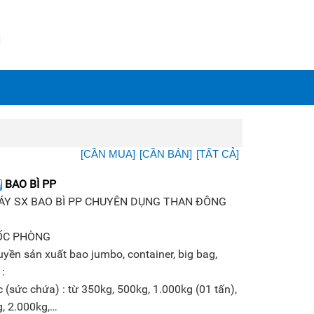
N
[CẦN MUA]
[CẦN BÁN]
[TẤT CẢ]
BAO BÌ PP
ÁY SX BAO BÌ PP CHUYÊN DỤNG THAN ĐÔNG
ỐC PHÒNG
yền sản xuất bao jumbo, container, big bag,
 :
ực (sức chứa) : từ 350kg, 500kg, 1.000kg (01 tấn),
, 2.000kg,…