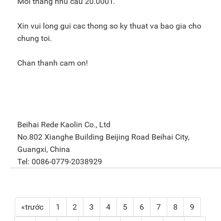
Moi thang nhu cau 20.000T.
Xin vui long gui cac thong so ky thuat va bao gia cho
chung toi.
Chan thanh cam on!
Beihai Rede Kaolin Co., Ltd
No.802 Xianghe Building Beijing Road Beihai City,
Guangxi, China
Tel: 0086-0779-2038929
«trước
1
2
3
4
5
6
7
8
9