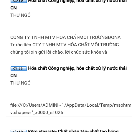
Hóa chất Công nghiệp, hóa chất xử lý nước thải
CN
THƯ NGỎ
CÔNG TY TNHH MTV HÓA CHẤT-MÔI TRƯỜNGĐÔNA
Trước tiên CTY TNHH MTV HÓA CHẤT-MÔI TRƯỜNG
chúng tôi xin gửi lời chào, lời chúc sức khỏe và
Hóa chất Công nghiệp, hóa chất xử lý nước thải
CN
THƯ NGỎ
file:///C:/Users/ADMINI~1/AppData/Local/Temp/msohtmlc
v:shapes="_x0000_s1026
Kẽm stearate- Chất phân tán- chất tạo bóng